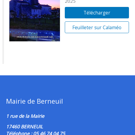
2025
Télécharger
Feuilleter sur Calaméo
Mairie de Berneuil
1 rue de la Mairie
17460 BERNEUIL
Téléphone : 05 46 74 04 75