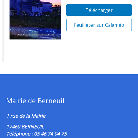
Télécharger
Feuilleter sur Calaméo
Mairie de Berneuil
1 rue de la Mairie
17460 BERNEUIL
Téléphone : 05 46 74 04 75