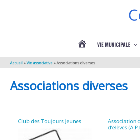
Aller au contenu
Aller au pied de page
C
VIE MUNICIPALE
ACTUALITÉS
Accueil
Vie associative
Associations diverses
DE
Associations diverses
BERNEUIL
Club des Toujours Jeunes
Association 
d’élèves (A.P.