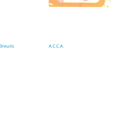
Breuils
A.C.C.A.