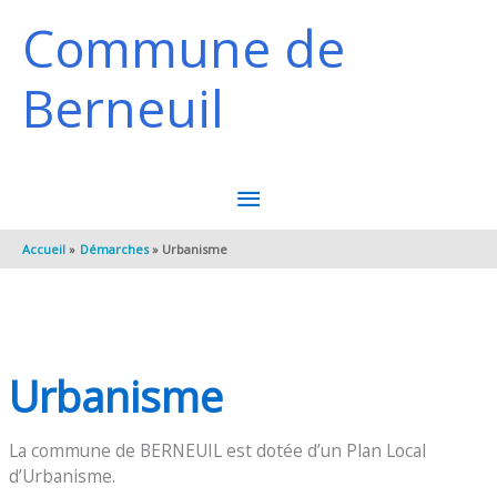
Aller au contenu
Aller au pied de page
Commune de
Berneuil
MENU
PRINCIPAL
Accueil
Démarches
Urbanisme
Urbanisme
La commune de BERNEUIL est dotée d’un Plan Local
d’Urbanisme.