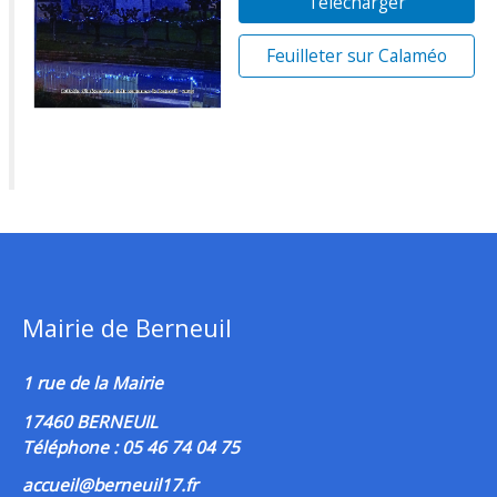
Télécharger
Feuilleter sur Calaméo
Mairie de Berneuil
1 rue de la Mairie
17460 BERNEUIL
Téléphone : 05 46 74 04 75
accueil@berneuil17.fr