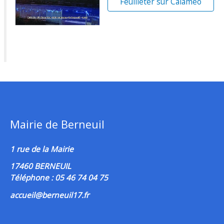
Feuilleter sur Calaméo
Mairie de Berneuil
1 rue de la Mairie
17460 BERNEUIL
Téléphone : 05 46 74 04 75
accueil@berneuil17.fr