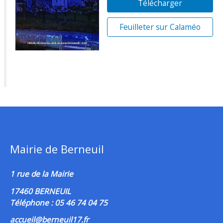
Télécharger
Feuilleter sur Calaméo
Mairie de Berneuil
1 rue de la Mairie
17460 BERNEUIL
Téléphone : 05 46 74 04 75
accueil@berneuil17.fr