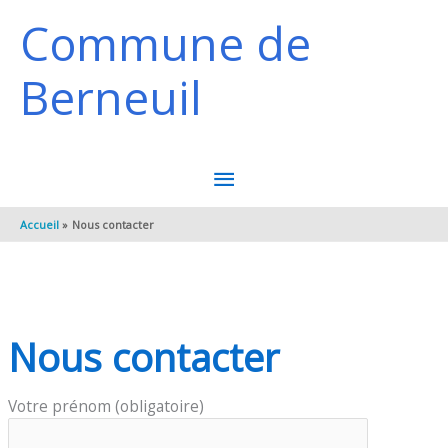
Panneau de gestion des cookies
Aller au contenu
Aller au pied de page
Commune de
Berneuil
MENU
PRINCIPAL
Accueil
Nous contacter
Nous contacter
Votre prénom (obligatoire)