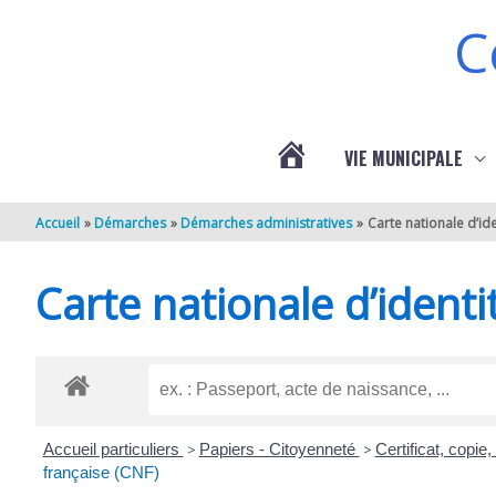
Aller au contenu
Aller au pied de page
C
VIE MUNICIPALE
ACTUALITÉS
Accueil
Démarches
Démarches administratives
Carte nationale d’ide
DE
Carte nationale d’identi
BERNEUIL
Accueil particuliers
>
Papiers - Citoyenneté
>
Certificat, copie
française (CNF)