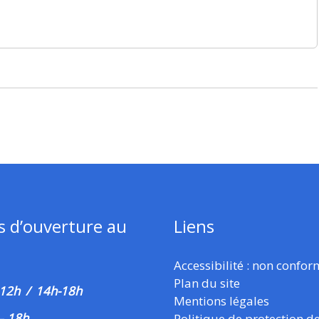
s d’ouverture au
Liens
Accessibilité : non confo
Plan du site
 12h / 14h-18h
Mentions légales
–
18h
Politique de protection d