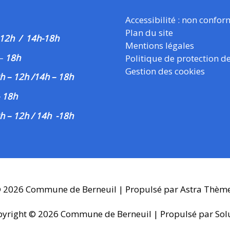
Accessibilité : non confo
Plan du site
 12h / 14h-18h
Mentions légales
–
18h
Politique de protection d
Gestion des cookies
h – 12h /14h – 18h
– 18h
h – 12h / 14h -18h
© 2026
Commune de Berneuil
| Propulsé par
Astra Thèm
pyright © 2026
Commune de Berneuil
| Propulsé par Sol