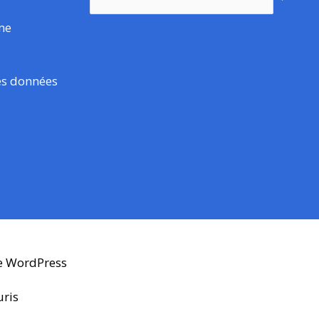
rme
es données
e WordPress
uris