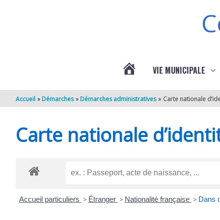
Aller au contenu
Aller au pied de page
C
VIE MUNICIPALE
ACTUALITÉS
Accueil
Démarches
Démarches administratives
Carte nationale d’ide
DE
Carte nationale d’identi
BERNEUIL
Accueil particuliers
>
Étranger
>
Nationalité française
>
Dans q