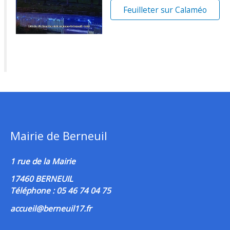
Feuilleter sur Calaméo
Mairie de Berneuil
1 rue de la Mairie
17460 BERNEUIL
Téléphone : 05 46 74 04 75
accueil@berneuil17.fr