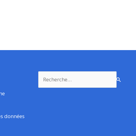
Rechercher :
rme
es données