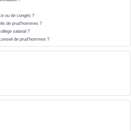
nce ou de congés ?
seils de prud'hommes ?
lège salarial ?
 conseil de prud'hommes ?