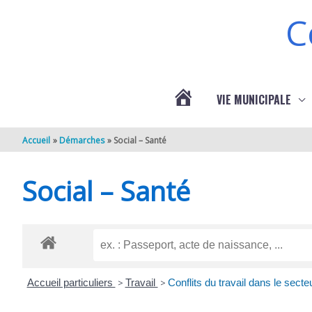
Aller au contenu
Aller au pied de page
C
VIE MUNICIPALE
ACTUALITÉS
Accueil
Démarches
Social – Santé
DE
Social – Santé
BERNEUIL
Accueil particuliers
>
Travail
>
Conflits du travail dans le secte