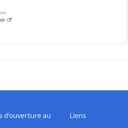
ique
onde
s d’ouverture au
Liens