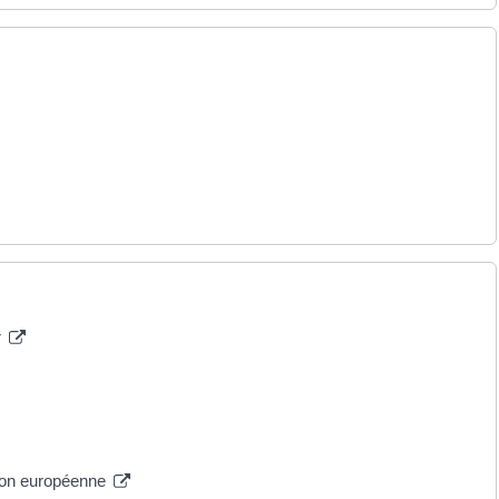
r
nion européenne