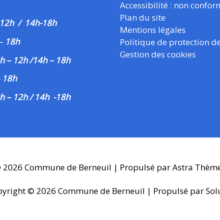
Accessibilité : non confo
Plan du site
 12h / 14h-18h
Mentions légales
–
18h
Politique de protection d
Gestion des cookies
h – 12h /14h – 18h
– 18h
h – 12h / 14h -18h
© 2026
Commune de Berneuil
| Propulsé par
Astra Thèm
pyright © 2026
Commune de Berneuil
| Propulsé par Sol