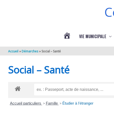
Aller au contenu
Aller au pied de page
C
VIE MUNICIPALE
ACTUALITÉS
Accueil
Démarches
Social – Santé
DE
Social – Santé
BERNEUIL
Accueil particuliers
>
Famille
>
Étudier à l'étranger