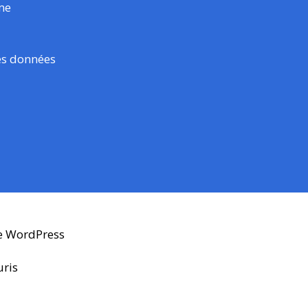
rme
es données
e WordPress
uris