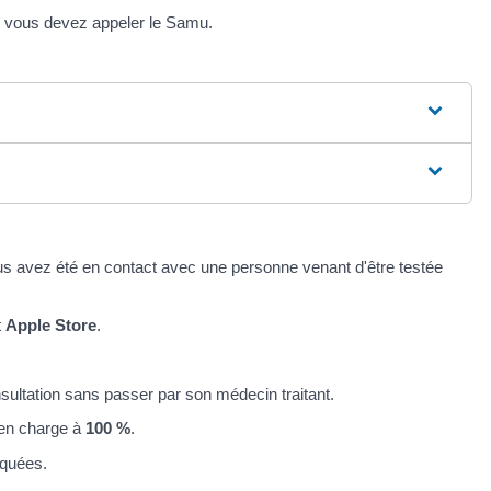
e, vous devez appeler le Samu.
us avez été en contact avec une personne venant d'être testée
t
Apple Store
.
sultation sans passer par son médecin traitant.
s en charge à
100 %
.
iquées.