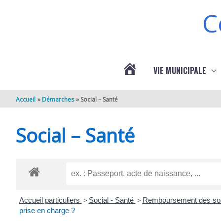
Aller au contenu
Aller au pied de page
C
VIE MUNICIPALE
ACTUALITÉS
Accueil
Démarches
Social – Santé
DE
Social – Santé
BERNEUIL
Accueil particuliers
>
Social - Santé
>
Remboursement des soin
prise en charge ?