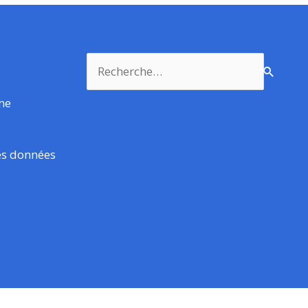
Rechercher :
rme
es données