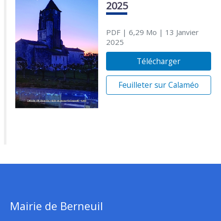
2025
PDF
| 6,29 Mo
| 13 Janvier
2025
Télécharger
Feuilleter sur Calaméo
Mairie de Berneuil