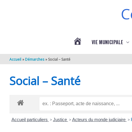
Aller au contenu
Aller au pied de page
C
VIE MUNICIPALE
ACTUALITÉS
Accueil
Démarches
Social – Santé
DE
Social – Santé
BERNEUIL
Accueil particuliers
>
Justice
>
Acteurs du monde judiciaire
>