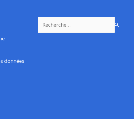
Rechercher :
rme
es données