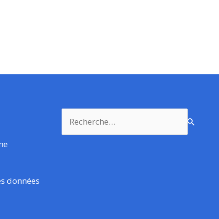
Rechercher :
rme
es données