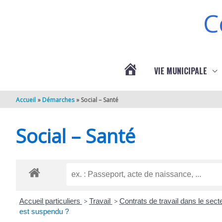
Aller au contenu
Aller au pied de page
C
VIE MUNICIPALE
ACTUALITÉS
Accueil
Démarches
Social – Santé
DE
Social – Santé
BERNEUIL
Accueil particuliers
>
Travail
>
Contrats de travail dans le sect
est suspendu ?