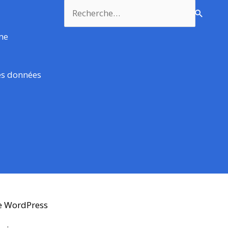
Rechercher :
rme
es données
e WordPress