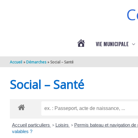
Aller au contenu
Aller au pied de page
C
VIE MUNICIPALE
ACTUALITÉS
Accueil
Démarches
Social – Santé
DE
Social – Santé
BERNEUIL
Accueil particuliers
>
Loisirs
>
Permis bateau et navigation de
valables ?