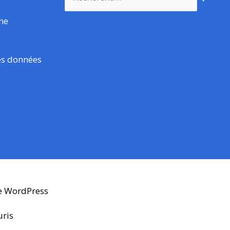
rme
es données
e WordPress
uris