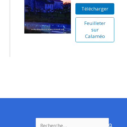
Télécharger
Feuilleter
sur
Calaméo
Rechercher :