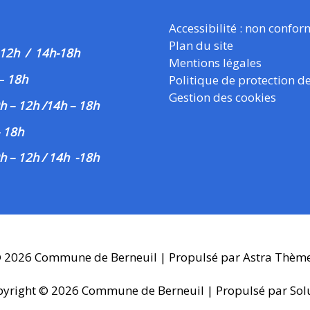
Accessibilité : non confo
Plan du site
 12h / 14h-18h
Mentions légales
–
18h
Politique de protection d
Gestion des cookies
h – 12h /14h – 18h
– 18h
h – 12h / 14h -18h
© 2026
Commune de Berneuil
| Propulsé par
Astra Thèm
pyright © 2026
Commune de Berneuil
| Propulsé par Sol