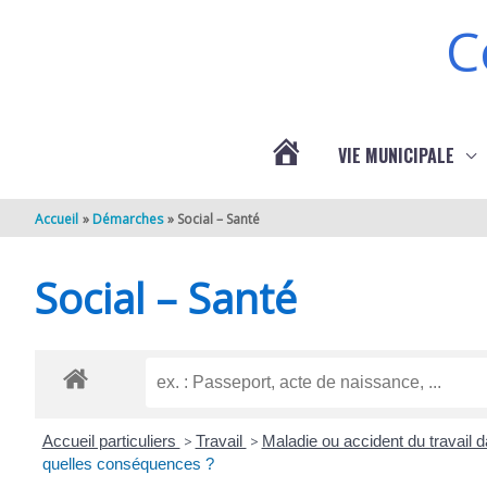
Aller au contenu
Aller au pied de page
C
VIE MUNICIPALE
ACTUALITÉS
Accueil
Démarches
Social – Santé
DE
Social – Santé
BERNEUIL
Accueil particuliers
>
Travail
>
Maladie ou accident du travail d
quelles conséquences ?