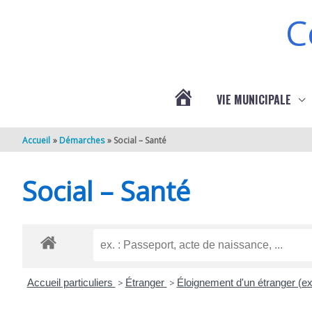
Aller au contenu
Aller au pied de page
C
VIE MUNICIPALE
ACTUALITÉS
Accueil
Démarches
Social – Santé
DE
Social – Santé
BERNEUIL
Accueil particuliers
>
Étranger
>
Éloignement d'un étranger (e