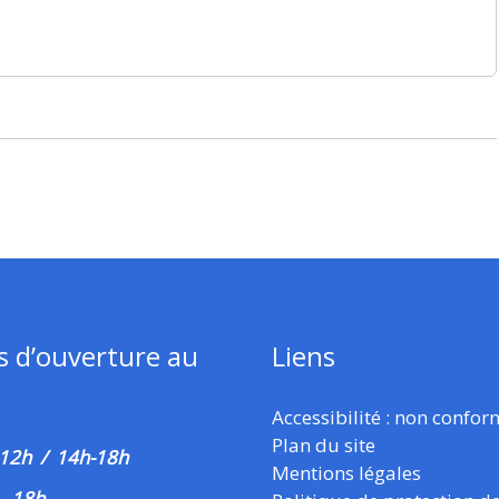
s d’ouverture au
Liens
Accessibilité : non confo
Plan du site
 12h / 14h-18h
Mentions légales
–
18h