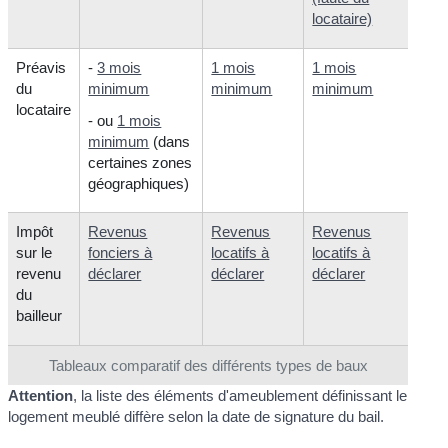
locataire)
Préavis
-
3 mois
1 mois
1 mois
du
minimum
minimum
minimum
locataire
- ou
1 mois
minimum
(dans
certaines zones
géographiques)
Impôt
Revenus
Revenus
Revenus
sur le
fonciers à
locatifs à
locatifs à
revenu
déclarer
déclarer
déclarer
du
bailleur
Tableaux comparatif des différents types de baux
Attention
, la liste des éléments d'ameublement définissant le
logement meublé diffère selon la date de signature du bail.