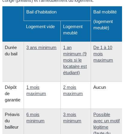
congé (préavis) et l'ameublement du logement.
Bail d'habitation
Bail mobilité
(logement
Logement vide
Logement
meublé)
meublé
Durée
3 ans minimum
1 an
De 1 à 10
du bail
minimum (9
mois
mois si le
maximum
locataire est
étudiant)
Dépôt
1 mois
2 mois
Aucun
de
maximum
maximum
garantie
Préavis
6 mois
3 mois
Possible
du
minimum
minimum
avec un motif
bailleur
légitime
(faute du