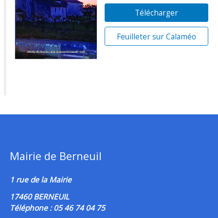
Télécharger
Feuilleter sur Calaméo
Mairie de Berneuil
1 rue de la Mairie
17460 BERNEUIL
Téléphone : 05 46 74 04 75