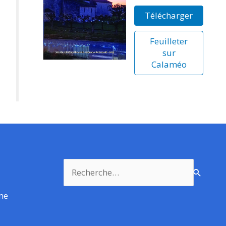
Télécharger
Feuilleter
sur
Calaméo
Rechercher :
rme