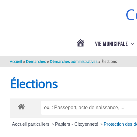
Aller au contenu
Aller au pied de page
C
VIE MUNICIPALE
ACTUALITÉS
Accueil
Démarches
Démarches administratives
Élections
DE
Élections
BERNEUIL
Accueil particuliers
>
Papiers - Citoyenneté
>
Protection des 