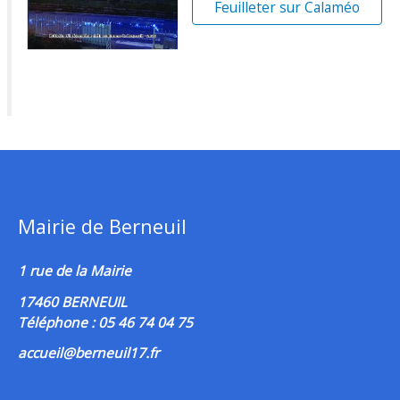
Feuilleter sur Calaméo
Mairie de Berneuil
1 rue de la Mairie
17460 BERNEUIL
Téléphone : 05 46 74 04 75
accueil@berneuil17.fr