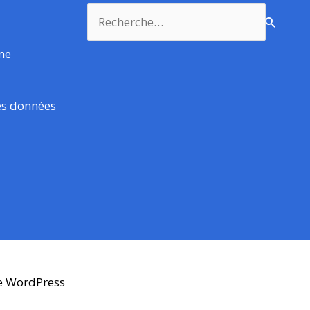
Rechercher :
rme
es données
e WordPress