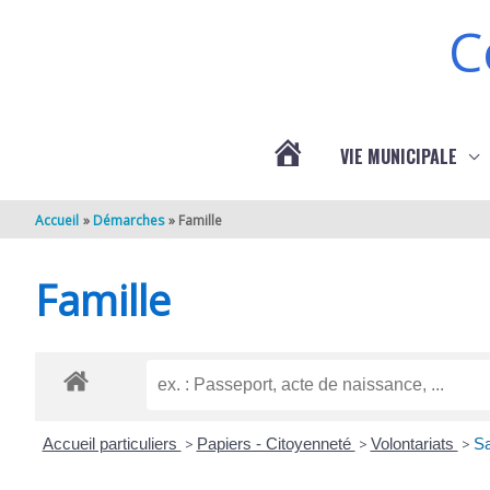
Aller au contenu
Aller au pied de page
C
VIE MUNICIPALE
ACTUALITÉS
Accueil
Démarches
Famille
DE
Famille
BERNEUIL
Accueil particuliers
>
Papiers - Citoyenneté
>
Volontariats
>
Sa