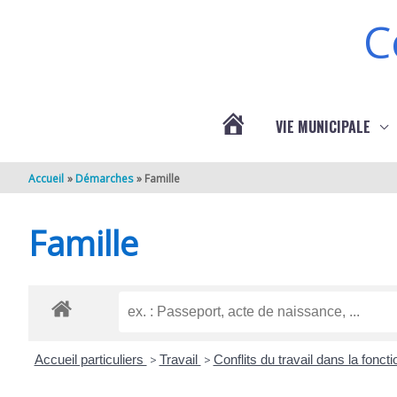
Aller au contenu
Aller au pied de page
C
VIE MUNICIPALE
ACTUALITÉS
Accueil
Démarches
Famille
DE
Famille
BERNEUIL
Accueil particuliers
>
Travail
>
Conflits du travail dans la fonct