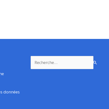
Rechercher :
rme
es données