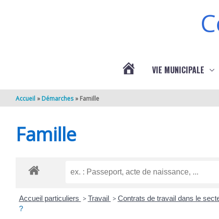
Aller au contenu
Aller au pied de page
C
VIE MUNICIPALE
ACTUALITÉS
Accueil
Démarches
Famille
DE
Famille
BERNEUIL
Accueil particuliers
>
Travail
>
Contrats de travail dans le sect
?