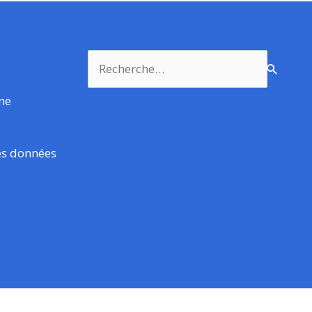
Rechercher :
rme
es données