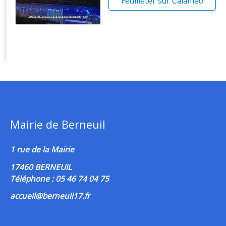
Feuilleter sur Calaméo
Mairie de Berneuil
1 rue de la Mairie
17460 BERNEUIL
Téléphone : 05 46 74 04 75
accueil@berneuil17.fr