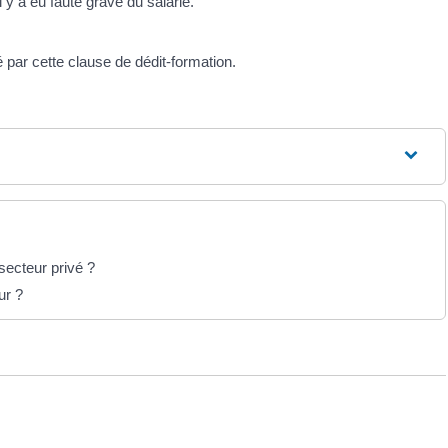
 y a eu faute grave du salarié.
é par cette clause de dédit-formation.
 secteur privé ?
ur ?