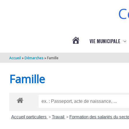
Aller au contenu
Aller au pied de page
C
VIE MUNICIPALE
ACTUALITÉS
Accueil
Démarches
Famille
DE
Famille
BERNEUIL
Accueil particuliers
>
Travail
>
Formation des salariés du sect