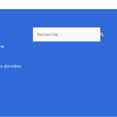
Rechercher :
rme
es données