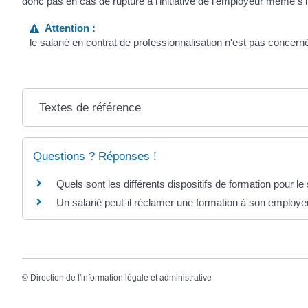
donc pas en cas de rupture à l'initiative de l'employeur même s'il
Attention :
le salarié en contrat de professionnalisation n'est pas concern
Textes de référence
Questions ? Réponses !
Quels sont les différents dispositifs de formation pour le
Un salarié peut-il réclamer une formation à son employe
©
Direction de l'information légale et administrative