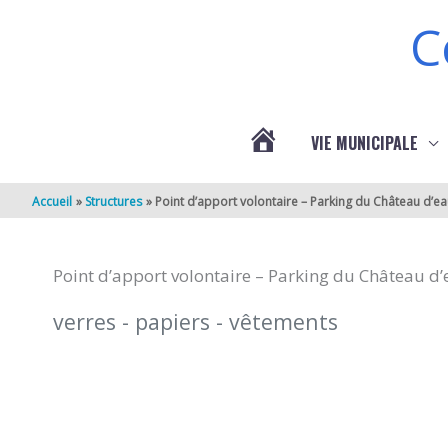
Aller au contenu
Aller au pied de page
C
VIE MUNICIPALE
ACTUALITÉS
Accueil
Structures
Point d’apport volontaire – Parking du Château d’e
DE
Point d’apport volontaire – Parking du Château d
BERNEUIL
verres - papiers - vêtements