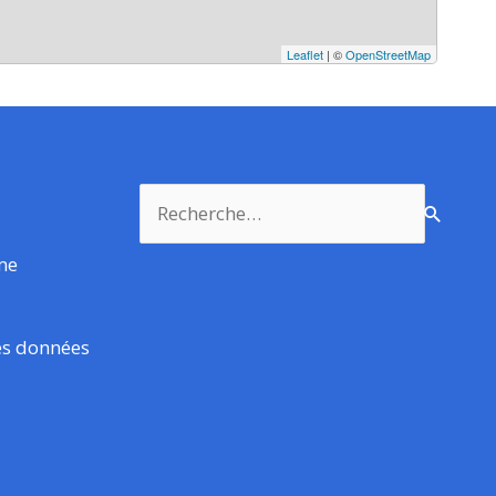
Leaflet
| ©
OpenStreetMap
Rechercher :
rme
es données