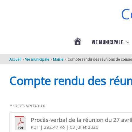
Aller au contenu
Aller au pied de page
C
VIE MUNICIPALE
ACTUALITÉS
Accueil
Vie municipale
Mairie
Compte rendu des réunions de consei
DE
Compte rendu des réuni
BERNEUIL
Procès verbaux :
Procès-verbal de la réunion du 27 avri
PDF
| 292,47 Ko
| 03 Juillet 2026