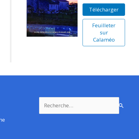
Télécharger
Feuilleter
sur
Calaméo
Rechercher :
rme