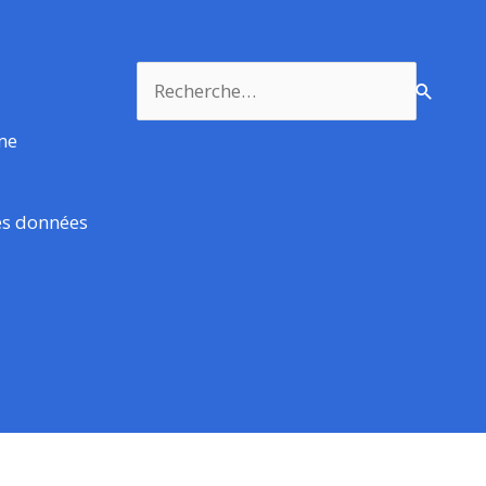
Rechercher :
rme
es données