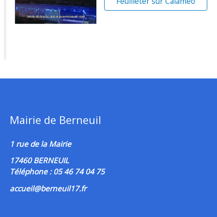
Feuilleter sur Calaméo
Mairie de Berneuil
1 rue de la Mairie
17460 BERNEUIL
Téléphone : 05 46 74 04 75
accueil@berneuil17.fr