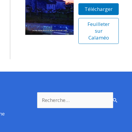
Télécharger
Feuilleter
sur
Calaméo
Rechercher :
rme