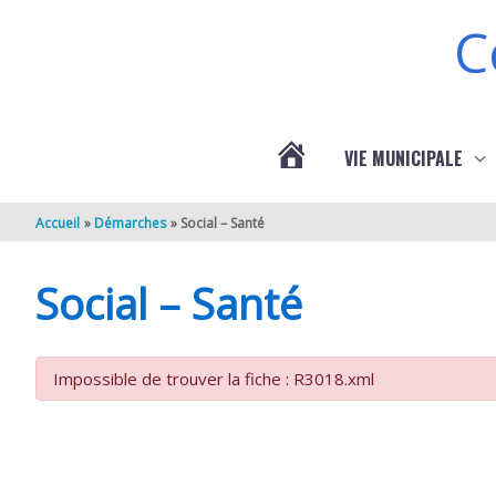
Aller au contenu
Aller au pied de page
C
VIE MUNICIPALE
ACTUALITÉS
Accueil
Démarches
Social – Santé
DE
Social – Santé
BERNEUIL
Impossible de trouver la fiche : R3018.xml