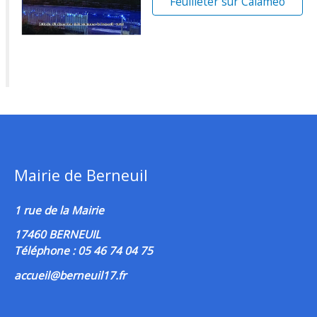
Feuilleter sur Calaméo
Mairie de Berneuil
1 rue de la Mairie
17460 BERNEUIL
Téléphone : 05 46 74 04 75
accueil@berneuil17.fr