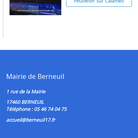
Feuilleter sur Calaméo
Mairie de Berneuil
1 rue de la Mairie
17460 BERNEUIL
Téléphone : 05 46 74 04 75
accueil@berneuil17.fr