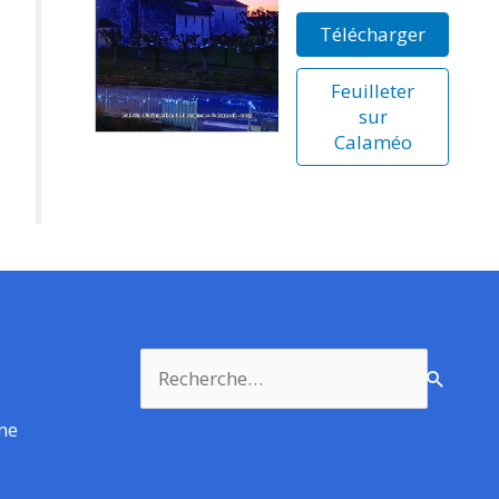
Télécharger
Feuilleter
sur
Calaméo
Rechercher :
rme