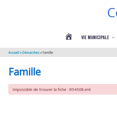
Aller au contenu
Aller au pied de page
C
VIE MUNICIPALE
ACTUALITÉS
Accueil
Démarches
Famille
DE
Famille
BERNEUIL
Impossible de trouver la fiche : R54508.xml