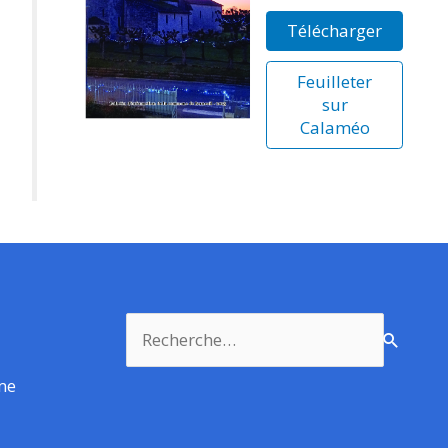
Télécharger
Feuilleter
sur
Calaméo
Rechercher :
rme