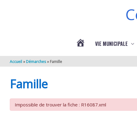
Aller au contenu
Aller au pied de page
C
VIE MUNICIPALE
ACTUALITÉS
Accueil
Démarches
Famille
DE
Famille
BERNEUIL
Impossible de trouver la fiche : R16087.xml