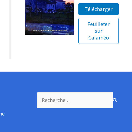
Télécharger
Feuilleter
sur
Calaméo
Rechercher :
rme