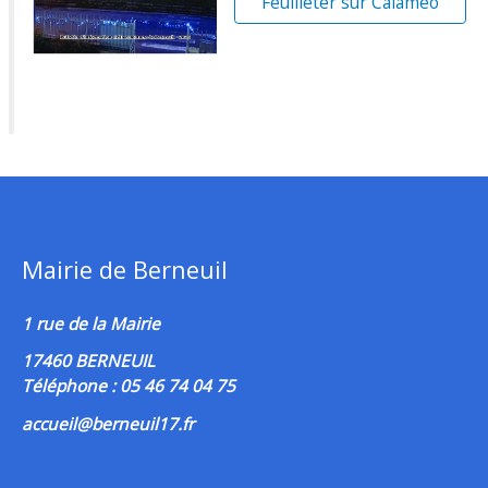
Feuilleter sur Calaméo
Mairie de Berneuil
1 rue de la Mairie
17460 BERNEUIL
Téléphone : 05 46 74 04 75
accueil@berneuil17.fr