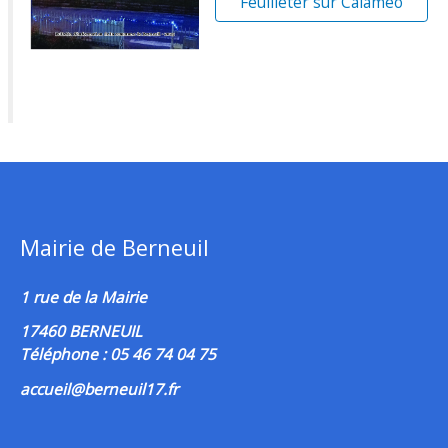
Feuilleter sur Calaméo
Mairie de Berneuil
1 rue de la Mairie
17460 BERNEUIL
Téléphone : 05 46 74 04 75
accueil@berneuil17.fr