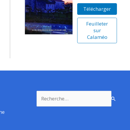
Télécharger
Feuilleter
sur
Calaméo
Rechercher :
rme