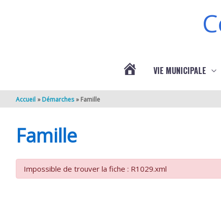
Aller au contenu
Aller au pied de page
C
VIE MUNICIPALE
ACTUALITÉS
Accueil
Démarches
Famille
DE
Famille
BERNEUIL
Impossible de trouver la fiche : R1029.xml