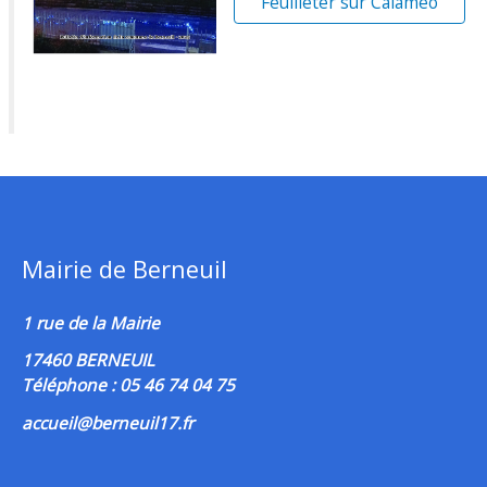
Feuilleter sur Calaméo
Mairie de Berneuil
1 rue de la Mairie
17460 BERNEUIL
Téléphone : 05 46 74 04 75
accueil@berneuil17.fr