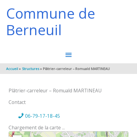
Aller au contenu
Aller au pied de page
Commune de
Berneuil
MENU
PRINCIPAL
Accueil
Structures
Plâtrier-carreleur – Romuald MARTINEAU
Plâtrier-carreleur – Romuald MARTINEAU
Contact
06-79-17-18-45
Chargement de la carte ...